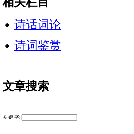
相关栏目
诗话词论
诗词鉴赏
文章搜索
关 键 字: