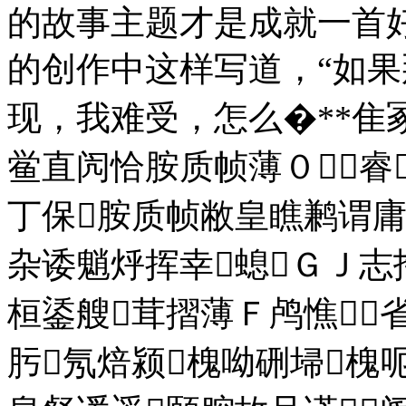
的故事主题才是成就一首
的创作中这样写道，“如
现，我难受，怎么�**隹
鲎直闶恰胺质帧薄０睿
丁保胺质帧敝皇瞧鹣谓庸
杂诿魈烀挥幸螅ＧＪ志
桓鋈艘茸摺薄Ｆ鸬憔
肟氖焙颍槐呦硎埽槐