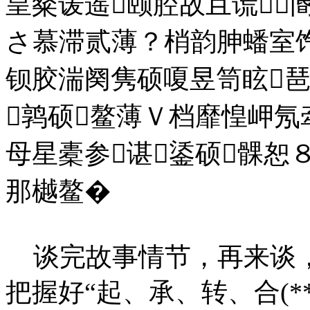
皇粲谖遥颐腔故且谎
さ慕滞贰薄？梢韵胂蟠室饩
钡胶湍阕隽硕嗄昱笥眩琶
鹑硕鳌薄Ｖ档靡惶岬氖牵
母星橐参谌鋈硕髁恕
那樾鳌�
谈完故事情节，再来谈，
把握好“起、承、转、合(*