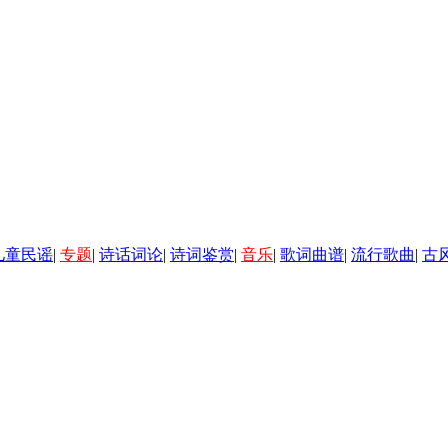
儿童民谣
|
专题
|
诗话词论
|
诗词鉴赏
|
音乐
|
歌词曲谱
|
流行歌曲
|
古