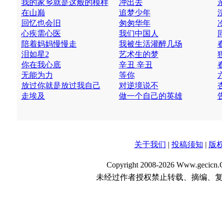
我的家乡就是这般的模样
冲出去
在山巅
追梦少年
回忆也会旧
匆匆华年
心疾需心医
我们中国人
陪着妈妈慢慢走
我被生活灌醉几场
泪如星2
艺术生的梦
你在我心底
辛丑 辛丑
无能为力
等你
放过你就是放过我自己
对逆境说不
走埃及
做一个自己的英雄
关于我们
|
投稿须知
|
版
Copyright 2008-2026 Www.gecicn.C
未经过作者授权禁止转载、摘编、