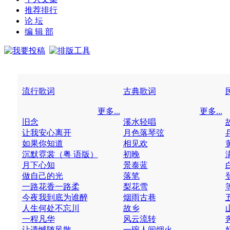
推荐排行
论 坛
编 辑 部
流行歌词
古典歌词
更多...
更多...
旧念
溪水轻唱
让我安心离开
月色落琴弦
如果你知道
相见欢
沉默霓裳（粤 语版）
初晚
月下心知
景泰蓝
做自己的光
落笔
一路花香一路柔
梨花雪
今夜我到底为谁醉
烟雨古巷
人生何处不忘川
故乡
一程凡华
风云流转
让遗憾随风散
一碗人间烟火