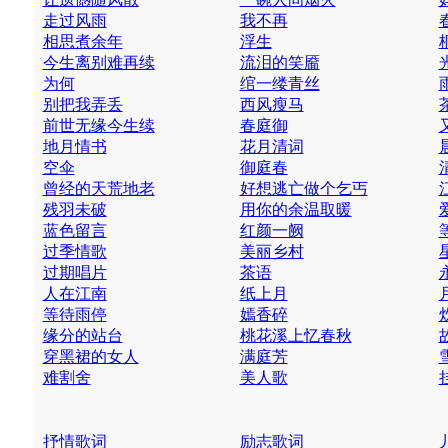
走过风雨
我不再
相思煮余年
浮生
今生离别难再续
流泪的笑靥
为何
绾一缕青丝
别把我弄丢
西风瘦马
前世无缘今生续
春庭御
地月情书
花月清词
空伞
御庭春
曾经的天荒地老
好想逃亡做个乞丐
残羽未破
用你的余温取暖
蓝色留言
红颜一阙
过季情歌
美丽乡村
过期唱片
茶语
人在江南
纸上月
等待雨停
嫣香碎
缘分的站台
桃花溪上忆春秋
穿黑裙的女人
满庭芳
难割舍
美人歌
抒情歌词
励志歌词