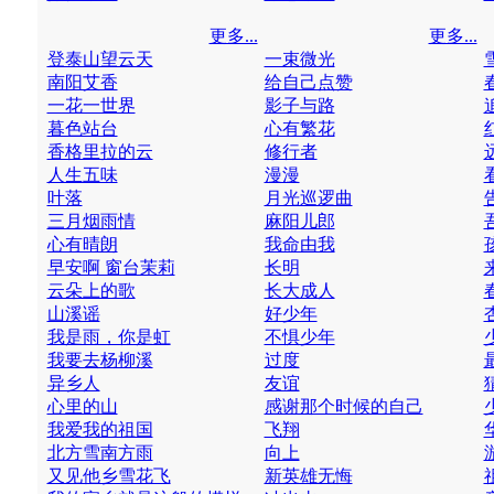
更多...
更多...
登泰山望云天
一束微光
南阳艾香
给自己点赞
一花一世界
影子与路
暮色站台
心有繁花
香格里拉的云
修行者
人生五味
漫漫
叶落
月光巡逻曲
三月烟雨情
麻阳儿郎
心有晴朗
我命由我
早安啊 窗台茉莉
长明
云朵上的歌
长大成人
山溪谣
好少年
我是雨，你是虹
不惧少年
我要去杨柳溪
过度
异乡人
友谊
心里的山
感谢那个时候的自己
我爱我的祖国
飞翔
北方雪南方雨
向上
又见他乡雪花飞
新英雄无悔