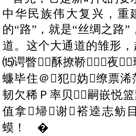
中华民族伟大复兴，重建
的“路”，就是“丝绸之路
道。这个大通道的雏形，
⒂谔瞥酥撩鞒夜
蠊毕住＠犯妫缭票浠
韧欠稀Ｐ率贝嗣嵌悦
值拿埽谢褡逵志鲂
蟆！ �