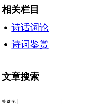
相关栏目
诗话词论
诗词鉴赏
文章搜索
关 键 字: