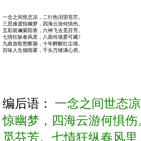
一念之间世态凉，二行热泪望苍茫。
三思难渡惊幽梦，四海云游何惧伤。
五彩斑斓紫陌香，六神飞去觅芬芳。
七情狂纵春风里，八面玲珑爱可藏?
九曲放歌愁断肠，十年醉醒红尘墙。
百味人生烟雨雾，千头万绪满心房。
编后语：
一念之间世态凉
惊幽梦，四海云游何惧伤
觅芬芳。七情狂纵春风里