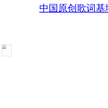
Reserved
中国原创歌词基
未经过作者授权禁止转载
成品，如有违反追究法律