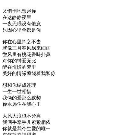
又悄悄地想起你
在这静静夜里
一夜无眠没有倦意
只因心里全都是你
你在心里挥之不去
就像三月春风飘来细雨
微风里有桃花香味扑鼻
对你的钟爱无比
醉在憧憬的梦里
美好的情缘缠绕着我和你
想和你结成连理
一生一世相惜
我俩的爱那么默契
你永远住在我心里
大风大浪也不分离
我俩手牵手儿紧紧相依
你就是我今生爱的唯一
有你就幸福甜蜜