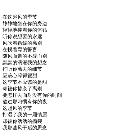
在这起风的季节
静静地坐在你的身边
轻轻地捧着你的体贴
听你说想要的永远
风吹着褶皱的离别
在拐着弯的誓言
随风而逝的不辞而别
默默的滴灌我的想念
打听你离去的细节
应该心碎得很甜
这季节本应该的是甜
却被你掺杂了离别
要怎样去面对没有你的时间
熬过那习惯有你的夜
这起风的季节
打湿了我的一厢情愿
却被你活活的撕裂
我那些风干后的思念