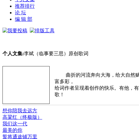
推荐排行
论 坛
编 辑 部
个人文集:
李斌（临事要三思）原创歌词
曲折的河流奔向大海，给大自然赋
富多彩，
给词作者呈现着创作的快乐。有他，有
歌！
想你陪我去远方
高粱红（终极版）
我们这一代
最美的你
誓将通途铺万里