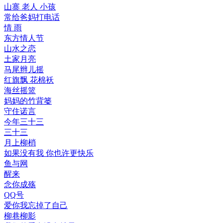
山寨 老人 小孩
常给爸妈打电话
情 雨
东方情人节
山水之恋
土家月亮
马尾辫儿摇
红旗飘 花棉袄
海丝摇篮
妈妈的竹背篓
守住诺言
今年三十三
三十三
月上柳梢
如果没有我 你也许更快乐
鱼与网
醒来
念你成殇
QQ号
爱你我忘掉了自己
柳巷柳影