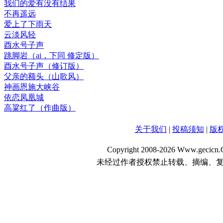
我们的爱有没有结果
不再遥远
爱上了下雨天
云淡风轻
酉水号子声
跳脚岩（ai，下同 修定版）
酉水号子声（修订版）
父亲的额头（山歌风）
神画恩施大峡谷
依恋凤凰城
高粱红了（作曲版）
关于我们
|
投稿须知
|
版
Copyright 2008-2026 Www.gecicn.C
未经过作者授权禁止转载、摘编、