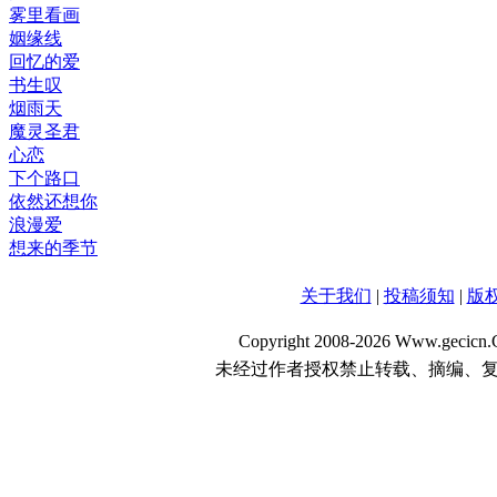
雾里看画
姻缘线
回忆的爱
书生叹
烟雨天
魔灵圣君
心恋
下个路口
依然还想你
浪漫爱
想来的季节
关于我们
|
投稿须知
|
版
Copyright 2008-2026 Www.gecicn.C
未经过作者授权禁止转载、摘编、