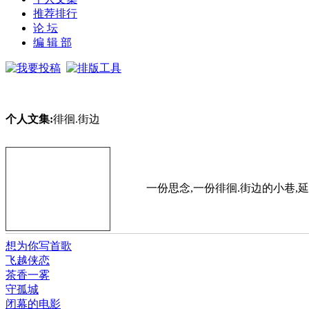
推荐排行
论 坛
编 辑 部
个人文集:
徘徊.街边
一份思念,一份徘徊.街边的小巷,延伸着我的
想为你写首歌
飞越侠恋
茶香一雾
守孤城
闭幕的电影